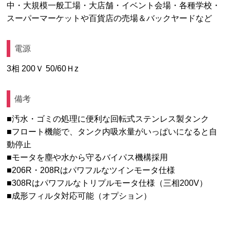
中・大規模一般工場・大店舗・イベント会場・各種学校・
スーパーマーケットや百貨店の売場＆バックヤードなど
電源
3相 200Ｖ 50/60Ｈz
備考
■汚水・ゴミの処理に便利な回転式ステンレス製タンク
■フロート機能で、タンク内吸水量がいっぱいになると自
動停止
■モータを塵や水から守るバイパス機構採用
■206R・208Rはパワフルなツインモータ仕様
■308Rはパワフルなトリプルモータ仕様（三相200V）
■成形フィルタ対応可能（オプション）